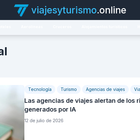
viajesyturismo
.online
oteles
Aerolíneas
Cruceros
Alojamientos turísticos
H
al
Tecnología
Turismo
Agencias de viajes
Vi
Las agencias de viajes alertan de los r
generados por IA
12 de julio de 2026