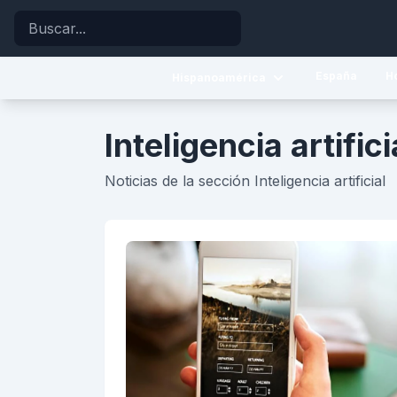
Buscar
España
H
Hispanoamérica
Caribe
Inteligencia artifici
Centroamérica
Noticias de la sección Inteligencia artificial
Sudamérica