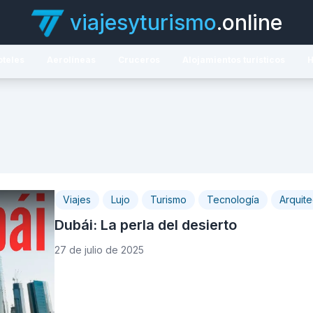
viajesyturismo
.online
oteles
Aerolíneas
Cruceros
Alojamientos turísticos
H
Viajes
Lujo
Turismo
Tecnología
Arquite
Dubái: La perla del desierto
27 de julio de 2025