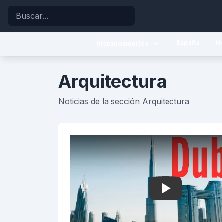
Buscar
España
H
Hispanoamérica
Caribe
Arquitectura
Centroamérica
Noticias de la sección Arquitectura
Sudamérica
Play