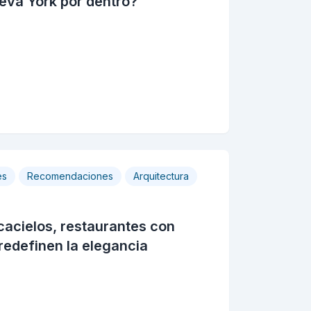
eva York por dentro?
es
Recomendaciones
Arquitectura
cacielos, restaurantes con
redefinen la elegancia