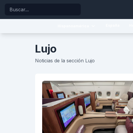
Buscar
España
H
Hispanoamérica
Caribe
Lujo
Centroamérica
Noticias de la sección Lujo
Sudamérica