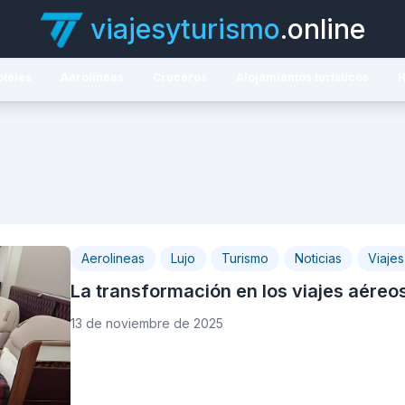
viajesyturismo
.online
oteles
Aerolíneas
Cruceros
Alojamientos turísticos
H
Aerolineas
Lujo
Turismo
Noticias
Viajes
La transformación en los viajes aéreos
13 de noviembre de 2025