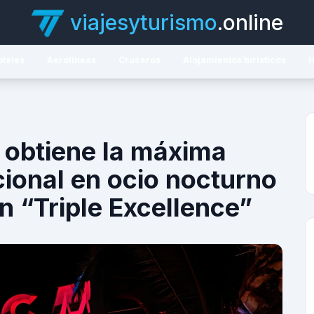
viajesyturismo
.online
oteles
Aerolíneas
Cruceros
Alojamientos turísticos
H
 obtiene la máxima
cional en ocio nocturno
ón “Triple Excellence”