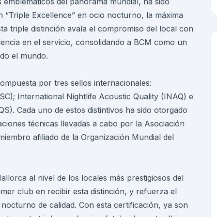
s emblemáticos del panorama mundial, ha sido
ón “Triple Excellence” en ocio nocturno, la máxima
sta triple distinción avala el compromiso del local con
celencia en el servicio, consolidando a BCM como un
todo el mundo.
compuesta por tres sellos internacionales:
NSC); International Nightlife Acoustic Quality (INAQ) e
NQS). Cada uno de estos distintivos ha sido otorgado
aciones técnicas llevadas a cabo por la Asociación
miembro afiliado de la Organización Mundial del
lorca al nivel de los locales más prestigiosos del
er club en recibir esta distinción, y refuerza el
 nocturno de calidad. Con esta certificación, ya son