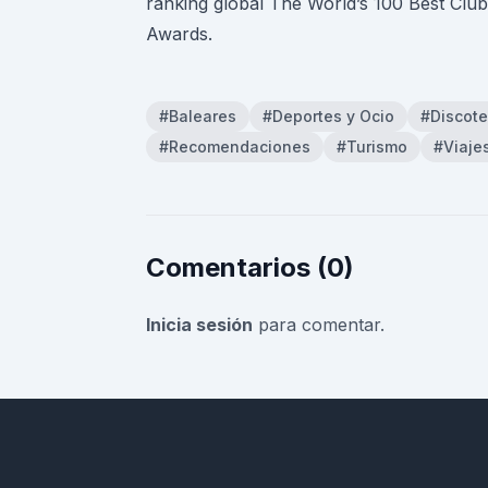
ranking global The World’s 100 Best Clu
Awards.
#Baleares
#Deportes y Ocio
#Discot
#Recomendaciones
#Turismo
#Viaje
Comentarios (0)
Inicia sesión
para comentar.