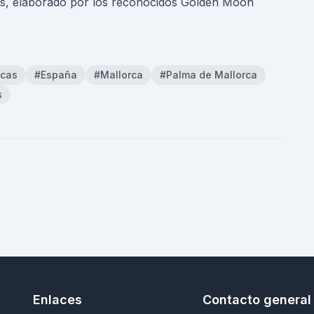
bs, elaborado por los reconocidos Golden Moon
ecas
#España
#Mallorca
#Palma de Mallorca
s
Enlaces
Contacto general