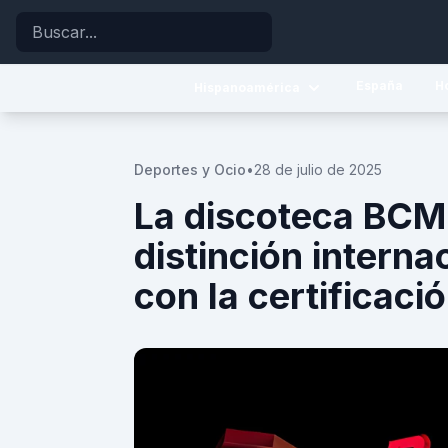
Buscar
España
H
Hispanoamérica
Caribe
Deportes y Ocio
•
28 de julio de 2025
Centroamérica
La discoteca BCM
Sudamérica
distinción interna
con la certificaci