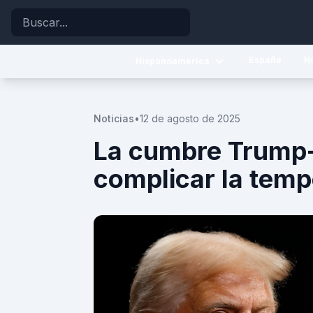
Buscar
España
H
Hispanoamérica
Caribe
Noticias
•
12 de agosto de 2025
Centroamérica
La cumbre Trump-
Sudamérica
complicar la tempo