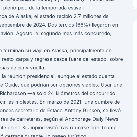
n pleno pico de la temporada estival.
ica de Alaska, el estado recibió 2,7 millones de
 septiembre de 2024. Dos tercios (66%) llegaron en
 avión. Agosto, el segundo mes más concurrido,
 terminan su viaje en Alaska, principalmente en
 resto zarpa y regresa desde fuera del estado, sobre
ías de ida y vuelta.
 la reunión presidencial, aunque el estado cuenta
e Guide, que podrían ser opciones viables. Usar una
Richardson —a solo 24 kilómetros del concurrido
ir las molestias. En marzo de 2021, una cumbre de
tonces secretario de Estado Antony Blinken, se llevó
rres de carreteras, según el Anchorage Daily News.
te chino Xi Jinping visitó tras reunirse con Trump
ó cerrada durante un paseo turístico.