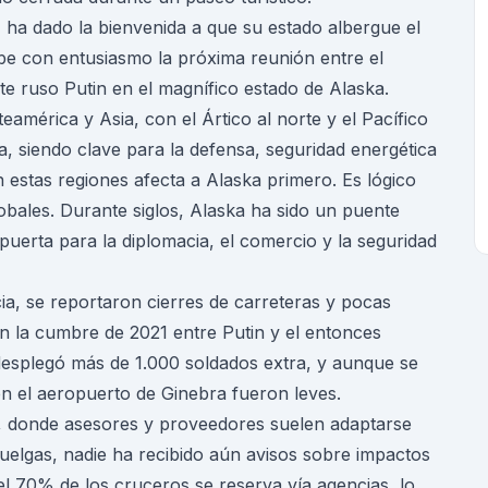
 ha dado la bienvenida a que su estado albergue el
ibe con entusiasmo la próxima reunión entre el
te ruso Putin en el magnífico estado de Alaska.
eamérica y Asia, con el Ártico al norte y el Pacífico
ia, siendo clave para la defensa, seguridad energética
n estas regiones afecta a Alaska primero. Es lógico
bales. Durante siglos, Alaska ha sido un puente
puerta para la diplomacia, el comercio y la seguridad
ia, se reportaron cierres de carreteras y pocas
En la cumbre de 2021 entre Putin y el entonces
desplegó más de 1.000 soldados extra, y aunque se
 en el aeropuerto de Ginebra fueron leves.
, donde asesores y proveedores suelen adaptarse
uelgas, nadie ha recibido aún avisos sobre impactos
l 70% de los cruceros se reserva vía agencias, lo