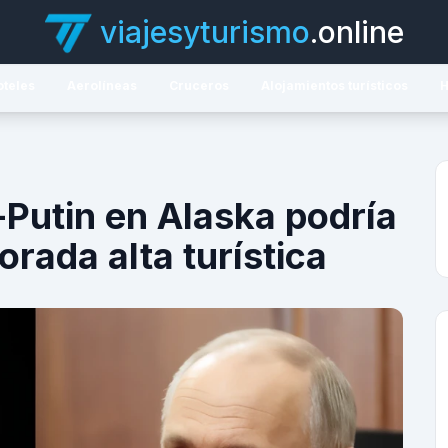
viajesyturismo
.online
oteles
Aerolíneas
Cruceros
Alojamientos turísticos
H
Putin en Alaska podría
rada alta turística