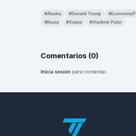
#Alaska
#Donald Trump
#Economía/F
#Rusia
#Viajes
#Vladimir Putin
Comentarios (0)
Inicia sesión
para comentar.