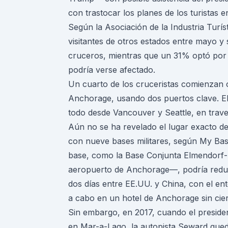
con trastocar los planes de los turistas e
Según la Asociación de la Industria Turíst
visitantes de otros estados entre mayo y
cruceros, mientras que un 31% optó por
podría verse afectado.
Un cuarto de los cruceristas comienzan o
Anchorage, usando dos puertos clave. El
todo desde Vancouver y Seattle, en traves
Aún no se ha revelado el lugar exacto de
con nueve bases militares, según My Bas
base, como la Base Conjunta Elmendorf-
aeropuerto de Anchorage—, podría reduc
dos días entre EE.UU. y China, con el en
a cabo en un hotel de Anchorage sin cie
Sin embargo, en 2017, cuando el presiden
en Mar-a-Lago, la autopista Seward qued