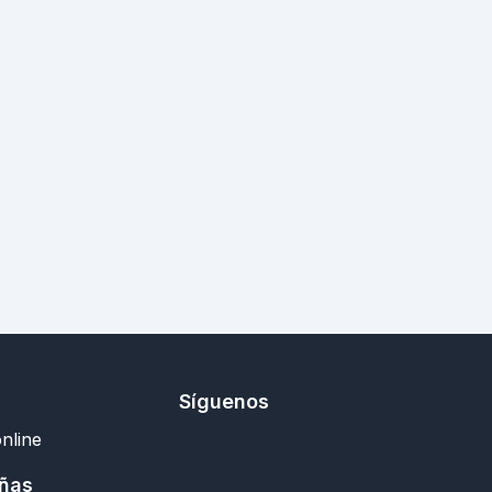
Síguenos
nline
añas